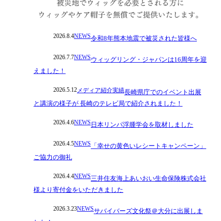
2026.8.4
NEWS
令和8年熊本地震で被災された皆様へ
2026.7.7
NEWS
ウィッグリング・ジャパンは16周年を迎
えました！
2026.5.12
メディア紹介実績
長崎県庁でのイベント出展
と講演の様子が 長崎のテレビ局で紹介されました！
2026.4.6
NEWS
日本リンパ浮腫学会を取材しました
2026.4.5
NEWS
「幸せの黄色いレシートキャンペーン」
ご協力の御礼
2026.4.4
NEWS
三井住友海上あいおい生命保険株式会社
様より寄付金をいただきました
2026.3.23
NEWS
サバイバーズ文化祭＠大分に出展しま