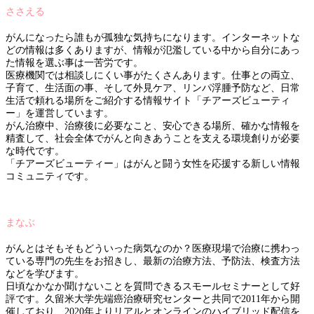
ささえる
がんになったら誰もが孤独な気持ちになります。インターネットな
どの情報は多くありますが、情報が氾濫している中から自分にあっ
た情報を選ぶ事は一苦労です。
医療機関では相談しにくい事がたくさんあります。仕事との両立、
子育て、生活面の事、そして外見ケア、リンパ浮腫予防など、日常
生活で頼れる場所をご紹介する情報サイト「チアーズビューティ
ー」を運営しています。
がん治療中、治療後に必要なこと、安心できる場所、確かな情報を
精査して、社会全体でがんと向きあうことを支える環境創りが必要
な時代です。
「チアーズビューティー」はがんと闘う女性を応援する新しい情報
コミュニティです。
まなぶ
がんとはそもそもどういった病気なのか？医療現場で治療に携わっ
ている専門の先生をお招きし、最新の治療方法、予防法、検査方法
などを学びます。
日頃なかなか聞けないことを質問できるスモールセミナーとして好
評です。久留米大学先端癌治療研究センターと共同で2011年から開
催しており、2020年よりリアルとオンラインのハイブリッド配信を