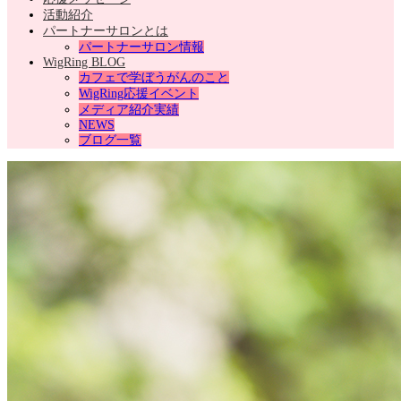
活動紹介
パートナーサロンとは
パートナーサロン情報
WigRing BLOG
カフェで学ぼうがんのこと
WigRing応援イベント
メディア紹介実績
NEWS
ブログ一覧