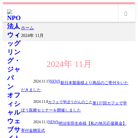
m
ホーム
2024年 11月
2024年 11月
2024.11.15
NEWS
新日本製薬様より商品のご寄付をいた
だきました
2024.11.8
カフェで学ぼうがんのこと
第137回カフェで学
ぼう医療セミナーを開催しました
2024.11.1
NEWS
明治安田生命様【私の地元応援募金】
寄付金贈呈式