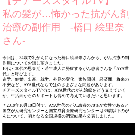
【チアーズスタイルTV】
私の髪が…怖かった抗がん剤
治療の副作用 -橋口 絵里奈
さん-
今回は、34歳で乳がんになった橋口絵里奈さんから、がん治療の副
作用についてお話し頂きました。
10代～30代の思春期・若年成人に発症するがん患者さんを「AYA世
代」と呼びます。
進学、結婚、出産、就労、外見の変化、家族関係、経済面、将来の
不安など、AYA世代ならではのさまざまな問題があります。
チアーズスタイルTVでは、AYA世代のがん治療をどう支えていく
か、生活面からのサポートも含めて考えていきたいと思います。
＊2019年10月18日付で、AYA世代のがん患者の78％が女性であると
国立がん研究センターと国立成育医療研究センターは39歳以下のが
んについて、初となる全国規模の調査結果を公表しました。