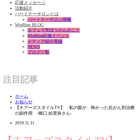
応援メッセージ
活動紹介
パートナーサロンとは
パートナーサロン情報
WigRing BLOG
カフェで学ぼうがんのこと
WigRing応援イベント
メディア紹介実績
NEWS
ブログ一覧
注目記事
ホーム
お知らせ
【チアーズスタイルTV】 私の髪が…怖かった抗がん剤治療
の副作用 -橋口 絵里奈さん-
2019.11.11