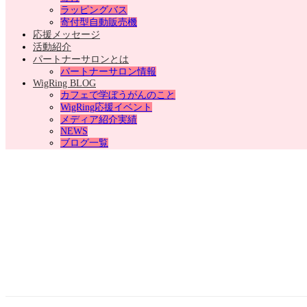
ラッピングバス
寄付型自動販売機
応援メッセージ
活動紹介
パートナーサロンとは
パートナーサロン情報
WigRing BLOG
カフェで学ぼうがんのこと
WigRing応援イベント
メディア紹介実績
NEWS
ブログ一覧