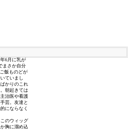
7年6月に乳が
でまさか自分
はご飯ものどが
泣いていまし
たばかりのこれ
た。朝起きては
。主治医や看護
、手芸。友達と
観的にならなく
。このウィッグ
うか胸に溜め込