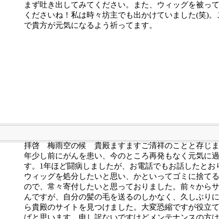
まず吐き出してみてください。また、ウィッグを被っ
くださいね！私は時々坊主でも出かけていました(笑)。
で貴方が元気になるよう祈ってます。
拝啓 梅雨空の候 貴殿ますますご清祥のことと存じま
年少し前にがんを患い、今のところ再発もなく元気に
す。1年ほど闘病しましたが、お電話でもお話したとお
ウィッグを処分したいと思い、かといってゴミに捨て
ので、常々寄付したいと思っておりました。前々から
んですが、自分の髪の毛を送るのしかなく、久しぶり
ら貴殿のサイトを見つけました。大変恐縮ですが役立
ばと思います。申し訳ないですけどメンテナンスの方