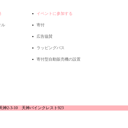
動
イベントに参加する
タル
寄付
広告協賛
ラッピングバス
寄付型自動販売機の設置
天神2-3-10 天神パインクレスト923