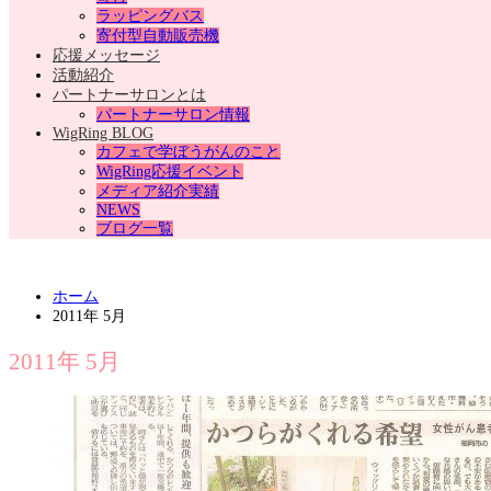
ラッピングバス
寄付型自動販売機
応援メッセージ
活動紹介
パートナーサロンとは
パートナーサロン情報
WigRing BLOG
カフェで学ぼうがんのこと
WigRing応援イベント
メディア紹介実績
NEWS
ブログ一覧
ホーム
2011年 5月
2011年 5月