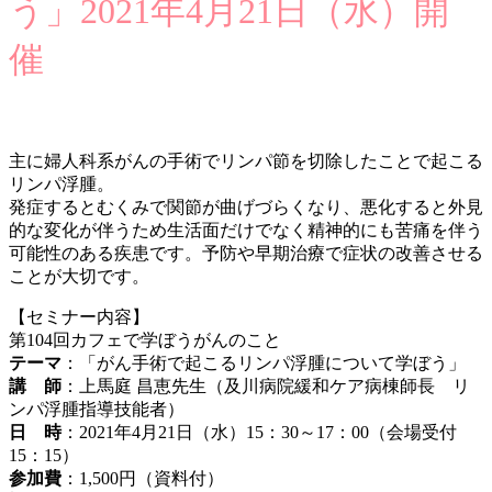
う」2021年4月21日（水）開
催
主に婦人科系がんの手術でリンパ節を切除したことで起こる
リンパ浮腫。
発症するとむくみで関節が曲げづらくなり、悪化すると外見
的な変化が伴うため生活面だけでなく精神的にも苦痛を伴う
可能性のある疾患です。予防や早期治療で症状の改善させる
ことが大切です。
【セミナー内容】
第104回カフェで学ぼうがんのこと
テーマ
：「がん手術で起こるリンパ浮腫について学ぼう」
講 師
：上馬庭 昌恵先生（及川病院緩和ケア病棟師長 リ
ンパ浮腫指導技能者）
日 時
：2021年4月21日（水）15：30～17：00（会場受付
15：15）
参加費
：1,500円（資料付）