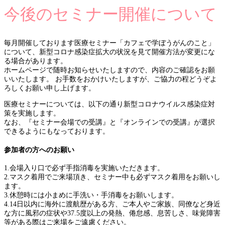
今後のセミナー開催について
毎月開催しております医療セミナー「カフェで学ぼうがんのこと」
について、新型コロナ感染症拡大の状況を見て開催方法が変更にな
る場合があります。
ホームページで随時お知らせいたしますので、内容のご確認をお願
いいたします。 お手数をおかけいたしますが、ご協力の程どうぞよ
ろしくお願い申し上げます。
医療セミナーについては、以下の通り新型コロナウイルス感染症対
策を実施します。
なお、『セミナー会場での受講』と『オンラインでの受講』が選択
できるようにもなっております。
参加者の方へのお願い
1.会場入り口で必ず手指消毒を実施いただきます。
2.マスク着用でご来場頂き、セミナー中も必ずマスク着用をお願いし
ます。
3.休憩時には小まめに手洗い・手消毒をお願いします。
4.14日以内に海外に渡航歴がある方、ご本人やご家族、同僚など身近
な方に風邪の症状や37.5度以上の発熱、倦怠感、息苦しさ、味覚障害
等がある際はご来場をご遠慮ください。