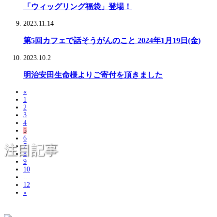
「ウィッグリング福袋」登場！
2023.11.14
第5回カフェで話そうがんのこと 2024年1月19日(金)
2023.10.2
明治安田生命様よりご寄付を頂きました
«
1
2
3
4
5
6
注目記事
7
8
9
10
…
12
»