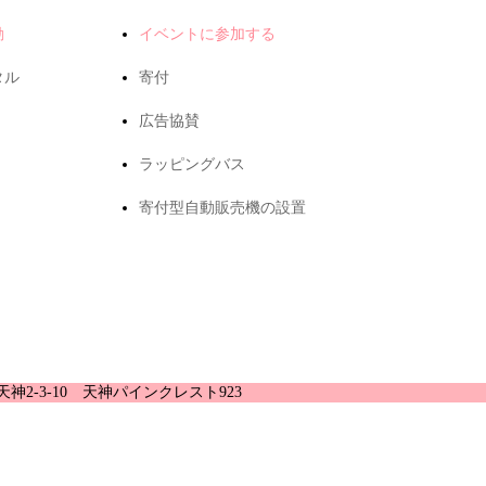
動
イベントに参加する
タル
寄付
広告協賛
ラッピングバス
寄付型自動販売機の設置
天神2-3-10 天神パインクレスト923