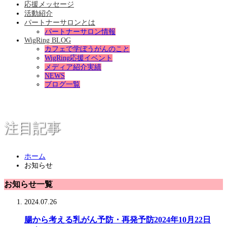
応援メッセージ
活動紹介
パートナーサロンとは
パートナーサロン情報
WigRing BLOG
カフェで学ぼうがんのこと
WigRing応援イベント
メディア紹介実績
NEWS
ブログ一覧
注目記事
ホーム
お知らせ
お知らせ一覧
2024.07.26
腸から考える乳がん予防・再発予防2024年10月22日