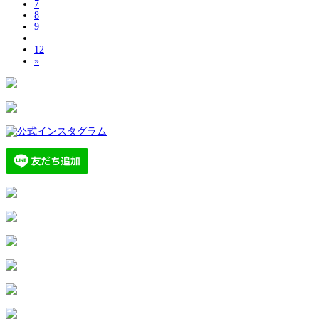
7
8
9
…
12
»