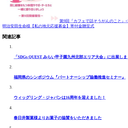
第9回『カフェで話そうがんのこと』<
明治安田生命様【私の地元応援募金】寄付金贈呈式
関連記事
「SDGs QUEST みらい甲子園九州北部エリア大会」に出展し
福岡県のシンポジウム『パートナーシップ協働推進セミナー』
ウィッグリング・ジャパンは16周年を迎えました！
春日井製菓様よりお菓子の協賛をいただきました