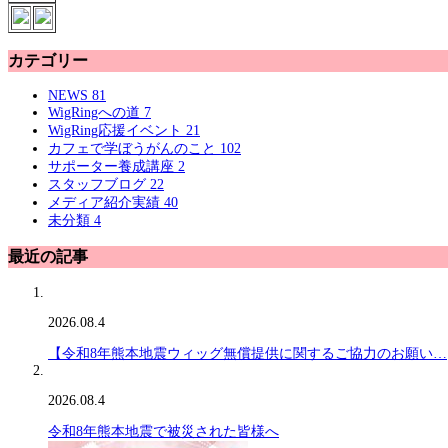
カテゴリー
NEWS
81
WigRingへの道
7
WigRing応援イベント
21
カフェで学ぼうがんのこと
102
サポーター養成講座
2
スタッフブログ
22
メディア紹介実績
40
未分類
4
最近の記事
2026.08.4
【令和8年熊本地震ウィッグ無償提供に関するご協力のお願い…
2026.08.4
令和8年熊本地震で被災された皆様へ