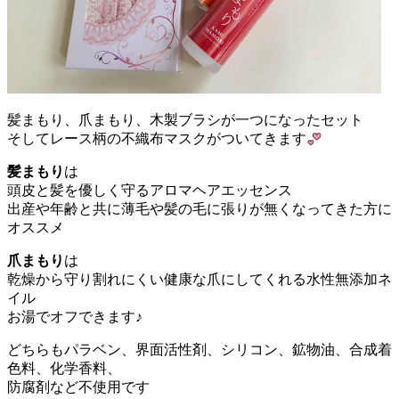
髪まもり、爪まもり、木製ブラシが一つになったセット
そしてレース柄の不織布マスクがついてきます
髪まもり
は
頭皮と髪を優しく守るアロマヘアエッセンス
出産や年齢と共に薄毛や髪の毛に張りが無くなってきた方に
オススメ
爪まもり
は
乾燥から守り割れにくい健康な爪にしてくれる水性無添加ネ
イル
お湯でオフできます♪
どちらもパラベン、界面活性剤、シリコン、鉱物油、合成着
色料、化学香料、
防腐剤など不使用です