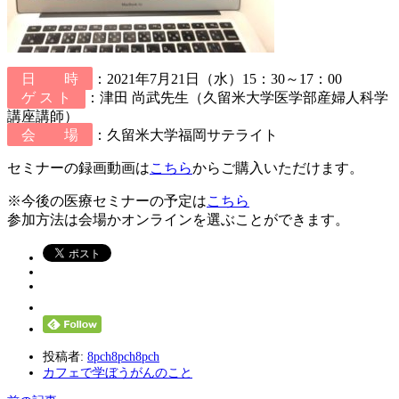
日 時
：2021年7月21日（水）15：30～17：00
ゲ ス ト
：津田 尚武先生（久留米大学医学部産婦人科学
講座講師）
会 場
：久留米大学福岡サテライト
セミナーの録画動画は
こちら
からご購入いただけます。
※今後の医療セミナーの予定は
こちら
参加方法は会場かオンラインを選ぶことができます。
投稿者:
8pch8pch8pch
カフェで学ぼうがんのこと