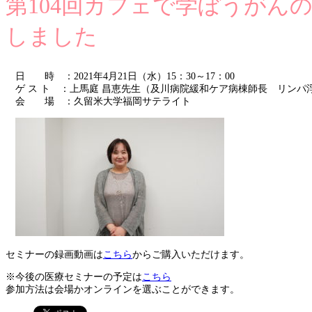
第104回カフェで学ぼうが
しました
日 時
：2021年4月21日（水）15：30～17：00
ゲ ス ト
：上馬庭 昌恵先生（及川病院緩和ケア病棟師長 リンパ
会 場
：久留米大学福岡サテライト
セミナーの録画動画は
こちら
からご購入いただけます。
※今後の医療セミナーの予定は
こちら
参加方法は会場かオンラインを選ぶことができます。