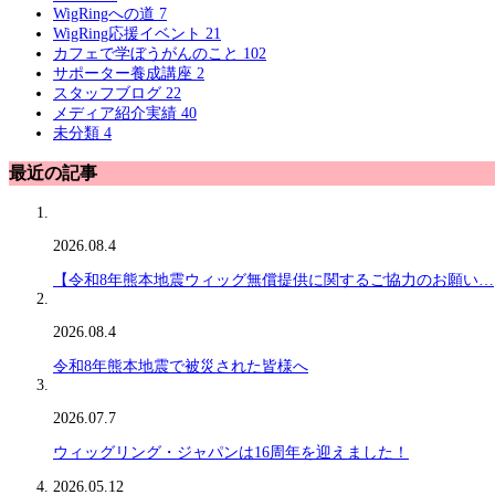
WigRingへの道
7
WigRing応援イベント
21
カフェで学ぼうがんのこと
102
サポーター養成講座
2
スタッフブログ
22
メディア紹介実績
40
未分類
4
最近の記事
2026.08.4
【令和8年熊本地震ウィッグ無償提供に関するご協力のお願い…
2026.08.4
令和8年熊本地震で被災された皆様へ
2026.07.7
ウィッグリング・ジャパンは16周年を迎えました！
2026.05.12