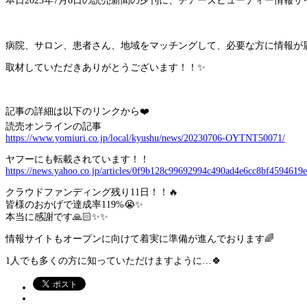
本日2023年7月6日の読売新聞の夕刊に、チアーズビューティー情報
病院、サロン、患者さん、地域をマッチングして、必要な方に情報が届
取材していただきありがとうございます！！✨
記事の詳細は以下のリンクから❤️
読売オンラインの記事
https://www.yomiuri.co.jp/local/kyushu/news/20230706-OYTNT50071/
ヤフーにも転載されています！！
https://news.yahoo.co.jp/articles/0f9b128c99692994c490ad4e6cc8bf4594619e
クラウドファンディング残り11日！！🔥
皆様のおかげで達成率119%😭✨
本当に感謝です🙏🏻✨✨
情報サイトもオープンに向けて着実に準備が進んでおります🌈
1人でも多くの方に知っていただけますように…🍀