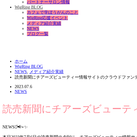
パートナーサロン情報
WigRing BLOG
カフェで学ぼうがんのこと
WigRing応援イベント
メディア紹介実績
NEWS
ブログ一覧
ホーム
WigRing BLOG
NEWS
,
メディア紹介実績
読売新聞にチアーズビューティー情報サイトのクラウドファン
2023.07.6
NEWS
読売新聞にチアーズビューテ
NEWS⋆͛📢⋆✨