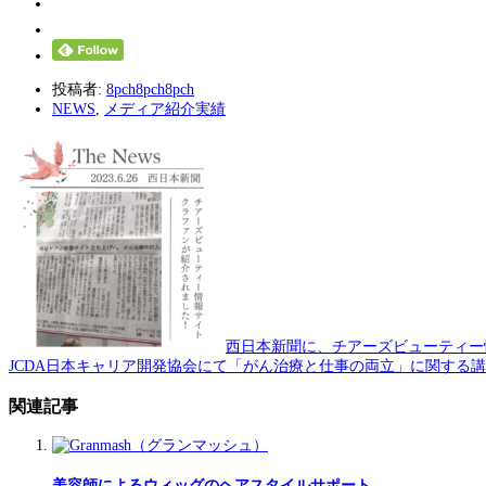
投稿者:
8pch8pch8pch
NEWS
,
メディア紹介実績
西日本新聞に、チアーズビューティー
JCDA日本キャリア開発協会にて「がん治療と仕事の両立」に関する
関連記事
美容師によるウィッグのヘアスタイルサポート