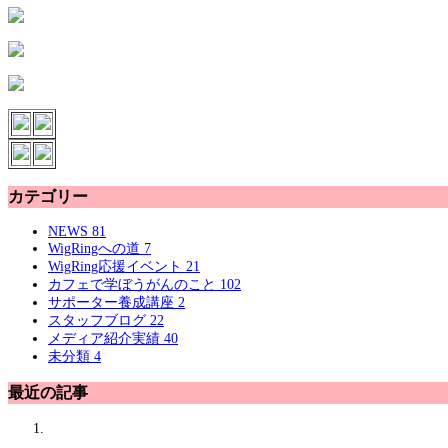
カテゴリー
NEWS
81
WigRingへの道
7
WigRing応援イベント
21
カフェで学ぼうがんのこと
102
サポーター養成講座
2
スタッフブログ
22
メディア紹介実績
40
未分類
4
最近の記事