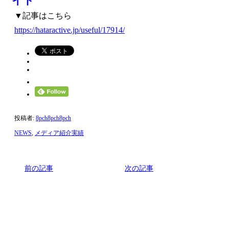
▼記事はこちら
https://hataractive.jp/useful/17914/
投稿者:
8pch8pch8pch
NEWS
,
メディア紹介実績
前の記事
次の記事
関連記事