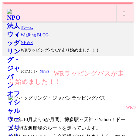
m
ホーム
WigRing BLOG
NEWS
WRラッピングバスが走り始めました！！
2017.10.1
NEWS
WRラッピングバスが走
り始めました！！
WR
2017年10月より6か月間、博多駅～天神～Yahoo！ドー
ム～能古渡船場のルートを走っています。