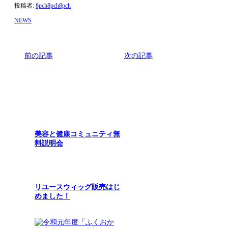
投稿者:
8pch8pch8pch
NEWS
前の記事
次の記事
関連記事
美容と健康コミュニティ無
料説明会
リユースウィッグ販売はじ
めました！