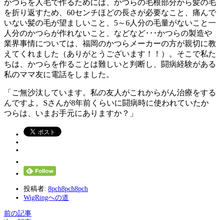
かつらを人毛で作るためには、かつらの毛根部分から髪の毛
を折り返すため、60センチほどの長さが必要なこと、痛んで
いない髪の毛が望ましいこと、5～6人分の毛量がないこと一
人分のかつらが作れないこと、などなど･･･かつらの製造や
業界事情については、福岡のかつらメーカーの方が親切に教
えてくれました（ありがとうございます！！）。そこで私た
ちは、かつらを作ることは難しいと判断し、闘病経験がある
私のママ友に電話をしました。
「ご無沙汰しています。私の友人がこれからがん治療をする
んですよ。Sさんが8年前くらいに闘病時に使われていたか
つらは、いまお手元にありますか？」
投稿者:
8pch8pch8pch
WigRingへの道
前の記事