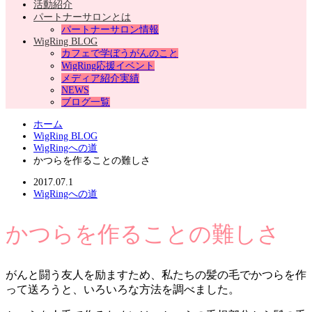
活動紹介
パートナーサロンとは
パートナーサロン情報
WigRing BLOG
カフェで学ぼうがんのこと
WigRing応援イベント
メディア紹介実績
NEWS
ブログ一覧
ホーム
WigRing BLOG
WigRingへの道
かつらを作ることの難しさ
2017.07.1
WigRingへの道
かつらを作ることの難しさ
がんと闘う友人を励ますため、私たちの髪の毛でかつらを作
って送ろうと、いろいろな方法を調べました。