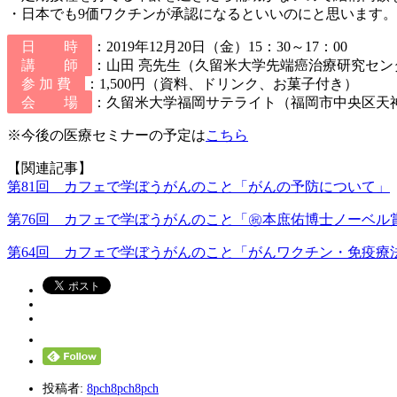
・日本でも9価ワクチンが承認になるといいのにと思います。
日 時
：2019年12月20日（金）15：30～17：00
講 師
：山田 亮先生（久留米大学先端癌治療研究セン
参 加 費
：1,500円（資料、ドリンク、お菓子付き）
会 場
：久留米大学福岡サテライト（福岡市中央区天神1
※今後の医療セミナーの予定は
こちら
【関連記事】
第81回 カフェで学ぼうがんのこと「がんの予防について」
第76回 カフェで学ぼうがんのこと「㊗本庶佑博士ノーベル
第64回 カフェで学ぼうがんのこと「がんワクチン・免疫療
投稿者:
8pch8pch8pch