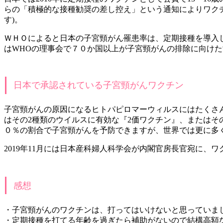
らの「積極的な接種勧奨の差し控え」という通知によりワク
す)。
ＷＨＯによると日本の子宮頸がん罹患率は、定期接種を導入し
はWHOの理事会で７０か国以上が子宮頸がんの排除に向け
日本で承認されている子宮頸がんワクチン
子宮頸がんの原因になるヒトパピロマーウィルスにはたくさん
はその2種類のウイルスに有効な『2価ワクチン』、またはそ
０％の割合で子宮頸がんを予防できますが、世界では更に多
2019年11月には日本産科婦人科学会が内閣官房長官宛に
感想
・子宮頸がんのワクチンは、打ってはいけないと思っていま
・定期接種を打てる年齢を過ぎたら補助がないので結構高額