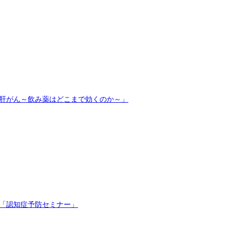
「肝がん～飲み薬はどこまで効くのか～」
康「認知症予防セミナー」