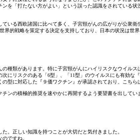
チンを「打たない方がよい」という誤った認識をされている状
ている西欧諸国に比べて多く、子宮頸がんの広がりが公衆衛生の
た世界的戦略を策定する決定を支持しており、日本の状況は世
の種類があります。特に子宮頸がんにハイリスクなウイルスは
の次にリスクのある「6型」、「11型」のウイルスにも有効な
くの型に対応した『９価ワクチン』が承認されており、こちら
、ワクチンの積極的推奨を速やかに再開するよう要望書を出して
した。正しい知識を持つことが大切だと気付きました。
なのですね。