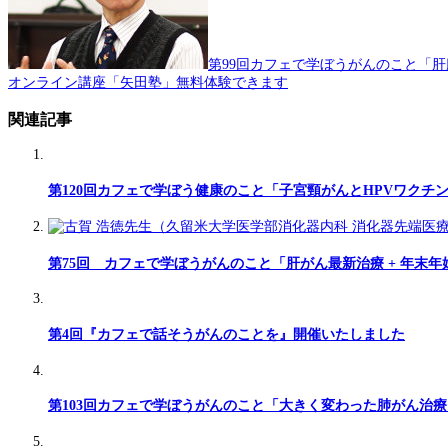
第99回カフェで学ぼうがんのこと「
オンライン講座「矢田塾」無料体験できます
関連記事
第120回カフェで学ぼう健康のこと「子宮頸がんとHPVワクチ
第75回 カフェで学ぼうがんのこと「肝がん最新治療 + 年末
第4回『カフェで話そうがんのことを』開催いたしました
第103回カフェで学ぼうがんのこと「大きく変わった肺がん治