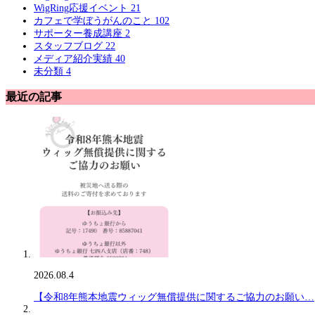
WigRing応援イベント
21
カフェで学ぼうがんのこと
102
サポーター養成講座
2
スタッフブログ
22
メディア紹介実績
40
未分類
4
最近の記事
2026.08.4
【令和8年熊本地震ウィッグ無償提供に関するご協力のお願い…