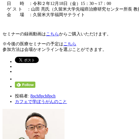
日 時
：令和２年12月18日（金）15：30～17：00
ゲ ス ト
：山田 亮氏（久留米大学先端癌治療研究センター所長 教
会 場
：久留米大学福岡サテライト
セミナーの録画動画は
こちら
からご購入いただけます。
※今後の医療セミナーの予定は
こちら
参加方法は会場かオンラインを選ぶことができます。
投稿者:
8pch8pch8pch
カフェで学ぼうがんのこと