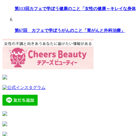
第113回カフェで学ぼう健康のこと「女性の健康～キレイな身体
第67回 カフェで学ぼうがんのこと「胃がんと外科治療」