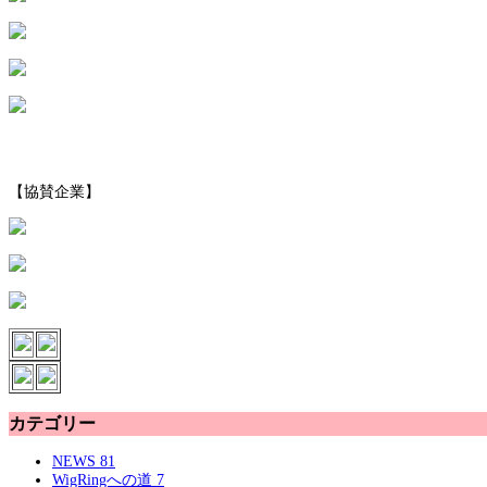
【協賛企業】
カテゴリー
NEWS
81
WigRingへの道
7