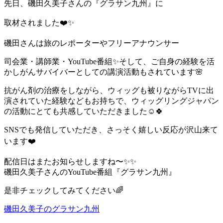
先日、磯田久美子さんの『グラサン九州』に
取材されました❤️✨
磯田さんは旅のレポーターやフリーアナウンサー
司会業・講師業・YouTube番組✨そして、ご自身の経験を活
かしがんサバイバーとしての講演活動もされています🌸
抗がん剤の治療をしながら、ウィッグも被りながらTVに出
演されていた経験などもお持ちで、ウィッグリングジャパン
の活動にとても共感していただきました☺️🍀
SNSでも発信していただき、さっそく嬉しい反応が沢山来て
います❤️
配信日はまたお知らせしますね〜✨✨
磯田久美子さんのYouTube番組『グラサン九州』
是非チェックしてみてください🌈
磯田久美子のグラサン九州