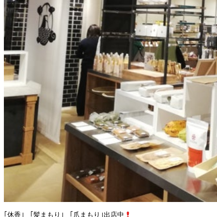
｢休香｣ ｢髪まもり｣ ｢爪まもり｣出店中