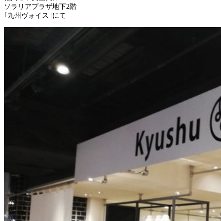
ソラリアプラザ地下2階
｢九州ヴォイス｣にて