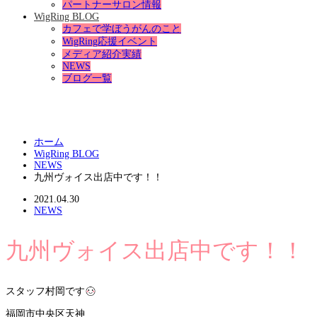
パートナーサロン情報
WigRing BLOG
カフェで学ぼうがんのこと
WigRing応援イベント
メディア紹介実績
NEWS
ブログ一覧
ホーム
WigRing BLOG
NEWS
九州ヴォイス出店中です！！
2021.04.30
NEWS
九州ヴォイス出店中です！！
スタッフ村岡です
福岡市中央区天神