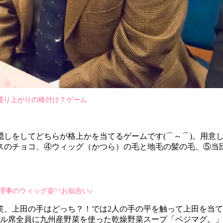
盛り上がりの格付け？ゲーム
しをしてどちらが格上かを当てるゲームです(⌒～⌒)。用意し
スのチョコ、④ウィッグ（かつら）の毛と地毛の髪の毛、⑤当
理事のウィッグ姿^^お似合い♪
笑、上田の手はどっち？！では2人の手の平を触って上田を当
ブル席全員に九州産野菜を使った乾燥野菜スープ「ベジマグ。」