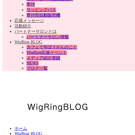
寄付
ラッピングバス
寄付型自動販売機
応援メッセージ
活動紹介
パートナーサロンとは
パートナーサロン情報
WigRing BLOG
カフェで学ぼうがんのこと
WigRing応援イベント
メディア紹介実績
NEWS
ブログ一覧
ホーム
WigRing BLOG