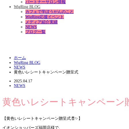
パートナーサロン情報
WigRing BLOG
カフェで学ぼうがんのこと
WigRing応援イベント
メディア紹介実績
NEWS
ブログ一覧
ホーム
WigRing BLOG
NEWS
黄色いレシートキャンペーン贈呈式
2025.04.17
NEWS
黄色いレシートキャンペーン
【黄色いレシートキャンペーン贈呈式🧾✨】
イオンショッパーズ福岡店様で、