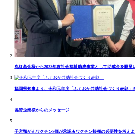
丸紅基金様から2023年度社会福祉助成事業として助成金を贈呈
福岡県知事より、令和元年度「ふくおか共助社会づくり表彰」
協賛企業様からのメッセージ
子宮頸がんワクチン9価が承認★ワクチン接種の必要性を考えよ