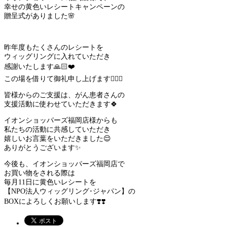
幸せの黄色いレシートキャンペーンの
贈呈式がありました🌸
昨年度もたくさんのレシートを
ウィッグリングに入れていただき
感謝いたします🙏🏻❤️
この場を借りて御礼申し上げます🙇🏻‍♀️
皆様からのご支援は、がん患者さんの
支援活動に使わせていただきます🍀
イオンショッパーズ福岡店様からも
私たちの活動に共感していただき
嬉しいお言葉をいただきました😌
ありがとうございます✨
今後も、イオンショッパーズ福岡店で
お買い物をされる際は
毎月11日に黄色いレシートを
【NPO法人ウィッグリング･ジャパン】の
BOXによろしくお願いします❣️❣️