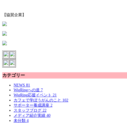
【協賛企業】
カテゴリー
NEWS
81
WigRingへの道
7
WigRing応援イベント
21
カフェで学ぼうがんのこと
102
サポーター養成講座
2
スタッフブログ
22
メディア紹介実績
40
未分類
4