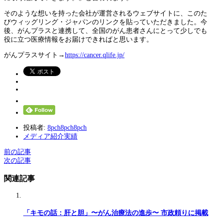
そのような想いを持った会社が運営されるウェブサイトに、このた
びウィッグリング・ジャパンのリンクを貼っていただきました。今
後、がんプラスと連携して、全国のがん患者さんにとって少しでも
役に立つ医療情報をお届けできればと思います。
がんプラスサイト→
https://cancer.qlife.jp/
投稿者:
8pch8pch8pch
メディア紹介実績
前の記事
次の記事
関連記事
「キモの話：肝と胆」〜がん治療法の進歩〜 市政頼りに掲載