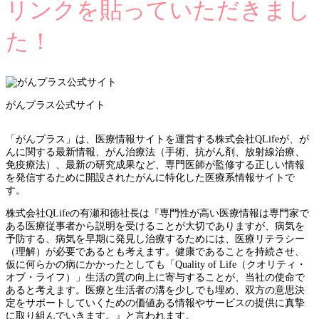
リンクを貼っていただきまし
た！
がんプラス公式サイト
「がんプラス」は、医療情報サイトを運営する株式会社QLifeが、が
んに関する最新情報、がん治療法（手術、抗がん剤、放射線治療、
免疫療法）、最新の研究成果など、専門医師が監修する正しい情報
を発信するために開設されたがんに特化した医療系情報サイトで
す。
株式会社QLifeの有瀬和徳社長は『専門性が高い医療情報は専門家で
ある医療従事者から説明を受けることが大切でありますが、病気を
予防する、病気を早期に発見し治療するためには、医療リテラシー
（理解）が必要であるとも考えます。健康であることを持続させ、
仮に何らかの病にかかったとしても「Quality of Life（クオリティ・
オブ・ライフ）」生活の質の向上に寄与することが、当社の使命で
あると考えます。医療と生活者の溝を少しでも埋め、双方の意思決
定をサポートしていくための価値ある情報やサービスの提供に真摯
に取り組んでいきます。』と言われます。