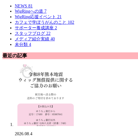
NEWS
81
WigRingへの道
7
WigRing応援イベント
21
カフェで学ぼうがんのこと
102
サポーター養成講座
2
スタッフブログ
22
メディア紹介実績
40
未分類
4
最近の記事
2026.08.4