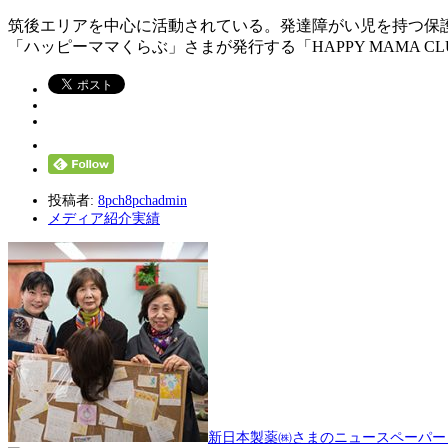
筑後エリアを中心に活動されている。発達障がい児を持つ保
「ハッピーママくらぶ」さまが発行する「HAPPY MAMA C
投稿者:
8pch8pchadmin
メディア紹介実績
新日本製薬㈱さまのニュースペーパー「