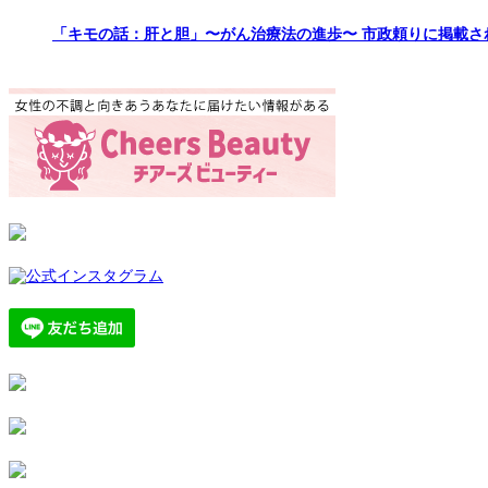
「キモの話：肝と胆」〜がん治療法の進歩〜 市政頼りに掲載さ